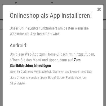
✖
Onlineshop als App installieren!
Navigation
Unser OnlineEditor funktioniert am besten wenn die
Webseite als App installiert wird.
Android:
Um diese Web-App zum Home-Bildschirm hinzuzufügen,
öffnen Sie das Menü und tippen dann auf
Zum
Österreich Produkte
Startbildschirm hinzufügen
Nachhaltiges aus der Natur
Wenn Ihr Gerät eine Menütaste hat, lässt sich das Browsermenü über
diese öffnen. Ansonsten tippen Sie auf die drei Punkte neben der
Adressleiste.