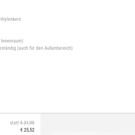
thylenkern
n Innenraum)
eständig (auch für den Außenbereich)
statt
€ 31,90
€ 25,52