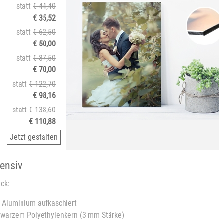
statt
€ 44,40
€ 35,52
statt
€ 62,50
€ 50,00
statt
€ 87,50
€ 70,00
statt
€ 122,70
€ 98,16
statt
€ 138,60
€ 110,88
Jetzt gestalten
tensiv
ick:
uf Aluminium aufkaschiert
chwarzem Polyethylenkern (3 mm Stärke)