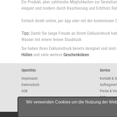
Ein Produkt, aber zahlreiche Möglichkeiten zur Gestaltun
elegant und modern durch Kaschierung und Echtholz Rah
Einfach direkt online, per App oder mit der kostenlosen 
Tipp:
Damit Sie lange Freude an Ihrem Exklusivdruck hab
Wasser mit einem feinen Staubtuch.
Sie haben Ihren Exklusivdruck bereits designet und sind
Hüllen
und viele weitere
Geschenkideen
.
Opernfoto
Service
Impressum
Kontakt & S
Datenschutz
Auftragsver
AGB
Preise & Ve
FAQ
Wir verwenden Cookies um die Nutzung der Websit
Newsletter