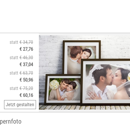
statt
€ 34,70
€ 27,76
statt
€ 46,30
€ 37,04
statt
€ 63,70
€ 50,96
statt
€ 75,20
€ 60,16
Jetzt gestalten
Opernfoto