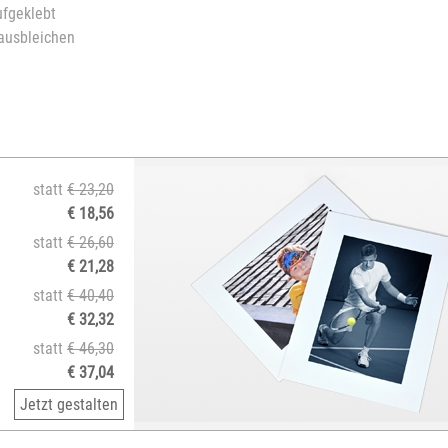
ufgeklebt
 ausbleichen
statt
€ 23,20
€ 18,56
statt
€ 26,60
€ 21,28
statt
€ 40,40
€ 32,32
statt
€ 46,30
€ 37,04
Jetzt gestalten