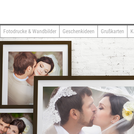
Fotodrucke & Wandbilder
Geschenkideen
Grußkarten
K