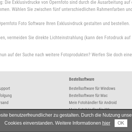
g: Die Exklusivdrucke von Opernfoto sind durch die Ausarbeitung auf e
men. Wählen Sie zwischen fünf unterschiedlichen Rahmenfarben und g
Opernfoto Foto Software Ihren Exklusivdruck gestalten und bestellen.
en, vermeiden Sie direkte Lichteinstrahlung (kann den Fotodruck auf
 nun auf der Suche nach weitere Fotoprodukten? Werfen Sie doch eine
Bestellsoftware
upport
Bestellsoftware für Windows
folgung
Bestellsoftware für Mac
rsand
Mein Fotohändler für Android
Mein Fotohändler für iOS
e benutzerfreundlicher zu gestalten. Durch die Nutzung unser
Cookies einverstanden. Weitere Informationen
hier
OK
© 2026 Opernfoto - Alle Preise in EUR inkl. MwSt. Bei Postversand zzgl. Versandkosten.