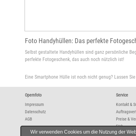
Foto Handyhüllen: Das perfekte Fotogesc
Selbst gestaltete Handyhüllen sind ganz persönliche Be
perfekte Fotogeschenk, das auch noch nützlich ist!
Eine Smartphone Hülle ist noch nicht genug? Lassen Sie
Opernfoto
Service
Impressum
Kontakt & S
Datenschutz
Auftragsver
AGB
Preise & Ve
FAQ
Wir verwenden Cookies um die Nutzung der Websit
Newsletter