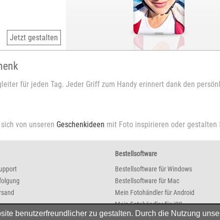
Jetzt gestalten
henk
gleiter für jeden Tag. Jeder Griff zum Handy erinnert dank den per
 sich von unseren
Geschenkideen
mit Foto inspirieren oder gestalten
Bestellsoftware
upport
Bestellsoftware für Windows
folgung
Bestellsoftware für Mac
rsand
Mein Fotohändler für Android
Mein Fotohändler für iOS
e benutzerfreundlicher zu gestalten. Durch die Nutzung unser