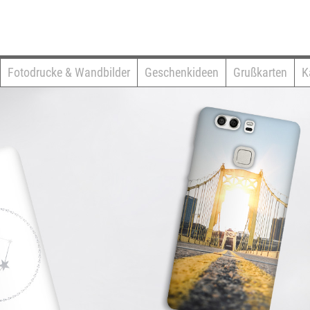
Fotodrucke & Wandbilder
Geschenkideen
Grußkarten
K