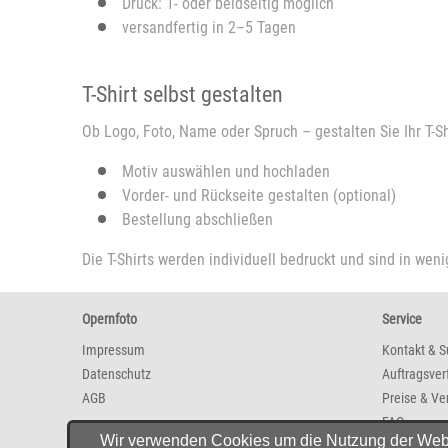
Druck: 1- oder beidseitig möglich
versandfertig in 2–5 Tagen
T-Shirt selbst gestalten
Ob Logo, Foto, Name oder Spruch – gestalten Sie Ihr T-Sh
Motiv auswählen und hochladen
Vorder- und Rückseite gestalten (optional)
Bestellung abschließen
Die T-Shirts werden individuell bedruckt und sind in wen
Opernfoto
Service
Impressum
Kontakt & S
Datenschutz
Auftragsver
AGB
Preise & Ve
FAQ
Wir verwenden Cookies um die Nutzung der Websit
Newsletter