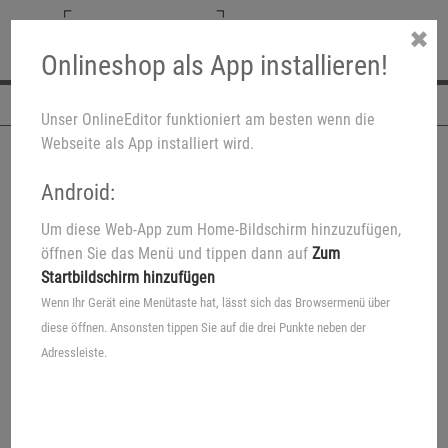
✖
Onlineshop als App installieren!
Navigation
Unser OnlineEditor funktioniert am besten wenn die
Webseite als App installiert wird.
Android:
Um diese Web-App zum Home-Bildschirm hinzuzufügen,
öffnen Sie das Menü und tippen dann auf
Zum
Startbildschirm hinzufügen
Wenn Ihr Gerät eine Menütaste hat, lässt sich das Browsermenü über
diese öffnen. Ansonsten tippen Sie auf die drei Punkte neben der
Adressleiste.