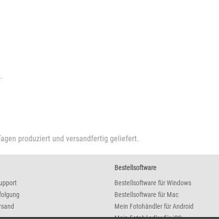
.
Tagen produziert und versandfertig geliefert.
Bestellsoftware
upport
Bestellsoftware für Windows
folgung
Bestellsoftware für Mac
rsand
Mein Fotohändler für Android
Mein Fotohändler für iOS