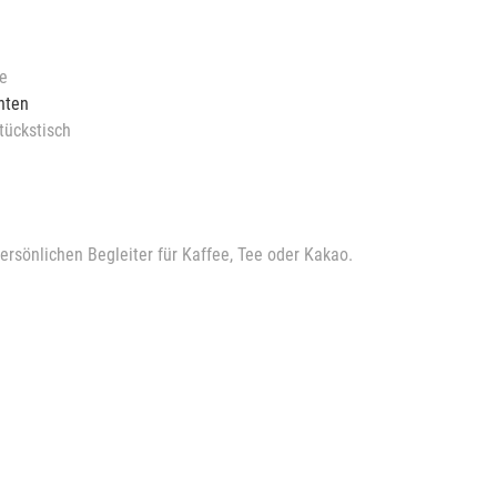
ge
hten
tückstisch
rsönlichen Begleiter für Kaffee, Tee oder Kakao.