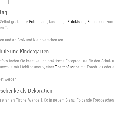
ltag
Selbst gestaltete
Fototassen
, kuschelige
Fotokissen
,
Fotopuzzle
zum 
en Tag.
en und an Groß und Klein verschenken.
chule und Kindergarten
nfoto finden Sie kreative und praktische Fotoprodukte für den Schul- 
mwolle mit Lieblingsmotiv, einer
Thermoflasche
mit Fotodruck oder
tet werden.
eschenke als Dekoration
erstrahlen Tische, Wände & Co in neuem Glanz. Folgende Fotogeschenk