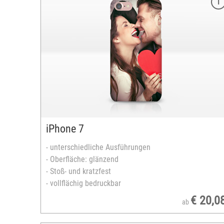
Merkmale
Modelle:
- iPhone X
- iPhone XR
- iPhone XS
- iPhone XS Max
unterschiedliche Ausführungen:
- Hard-Case, Material: Kunststoff
- Bumper-Case: Kunststoff inkl. Silikon-Innente
Oberfläche: glänzend
iPhone 7
Stoß- und kratzfest
vollflächig bedruckbar
- unterschiedliche Ausführungen
versandfertig in 2-5 Tagen
- Oberfläche: glänzend
- Stoß- und kratzfest
- vollflächig bedruckbar
€ 20,0
ab