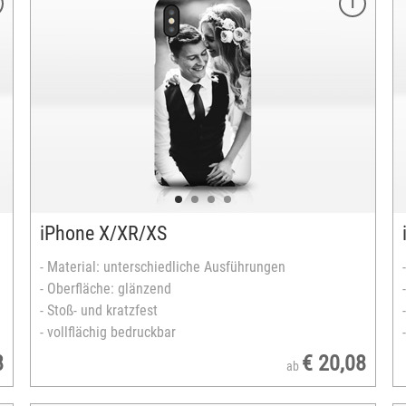
Merkmale
Modelle:
- iPhone 11 Pro
- iPhone 12 Mini
- iPhone 12 Max
unterschiedliche Ausführungen:
- Hard-Case, Material: Kunststoff
- Bumper-Case: Kunststoff inkl. Silikon-Innenteil
il
Oberfläche: glänzend
Stoß- und kratzfest
iPhone X/XR/XS
vollflächig bedruckbar
versandfertig in 2-5 Tagen
- Material: unterschiedliche Ausführungen
- Oberfläche: glänzend
- Stoß- und kratzfest
- vollflächig bedruckbar
8
€ 20,08
ab