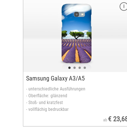
Merkmale
Modelle:
- Galaxy S7 Edge
- Galaxy S8
unterschiedliche Ausführungen:
- Hard-Case, Material: Kunststoff
-Innenteil
- Bumper-Case: Kunststoff inkl. Silikon-Innente
Oberfläche: glänzend
Stoß- und kratzfest
vollflächig bedruckbar
Samsung Galaxy A3/A5
versandfertig in 2-5 Tagen
- unterschiedliche Ausführungen
- Oberfläche: glänzend
- Stoß- und kratzfest
- vollflächig bedruckbar
€ 23,6
ab