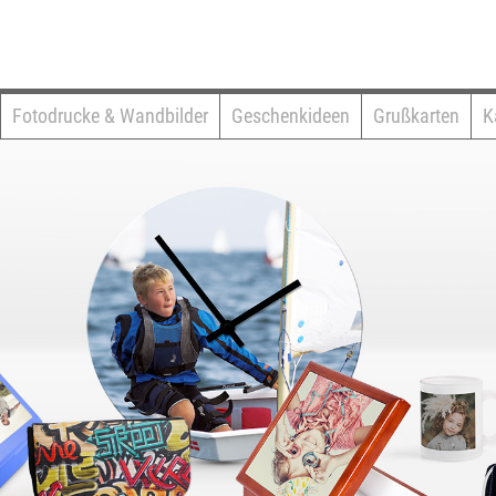
Fotodrucke & Wandbilder
Geschenkideen
Grußkarten
K