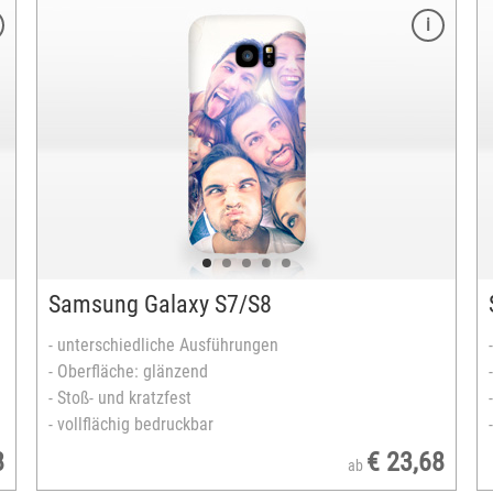
Merkmale
Modelle:
- Galaxy S9
- Galaxy S10
unterschiedliche Ausführungen:
- Hard-Case, Material: Kunststoff
il
- Bumper-Case: Kunststoff inkl. Silikon-Innenteil
Oberfläche: glänzend
Stoß- und kratzfest
vollflächig bedruckbar
Samsung Galaxy S7/S8
versandfertig in 2-5 Tagen
- unterschiedliche Ausführungen
- Oberfläche: glänzend
- Stoß- und kratzfest
- vollflächig bedruckbar
8
€ 23,68
ab